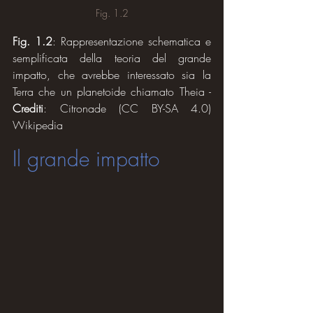
Fig. 1.2
Fig. 1.2
: Rappresentazione schematica e 
semplificata della teoria del grande 
impatto, che avrebbe interessato sia la 
Terra che un planetoide chiamato Theia - 
Crediti
: Citronade (CC BY-SA 4.0) 
Wikipedia
Il grande impatto