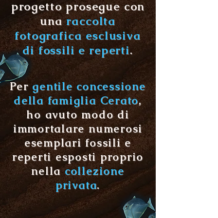
progetto prosegue con
una
raccolta
fotografica esclusiva
di fossili e reperti
.
Per
gentile concessione
della famiglia Cerato
,
ho avuto modo di
immortalare numerosi
esemplari fossili e
reperti esposti proprio
nella
collezione
privata
.