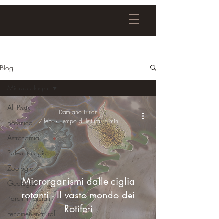
Blog
Microbiologia
All Posts
Damiano Furlan
7 feb
Tempo di lettura: 8 min
Botanica
Astronomia
Paleontologia
Zoologia
Microrganismi dalle ciglia
Geologia
rotanti - Il vasto mondo dei
Parchi Naturali
Rotiferi
Fenomeni naturali