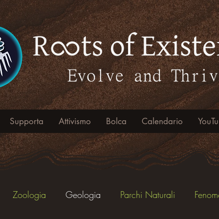
Supporta
Attivismo
Bolca
Calendario
YouT
Zoologia
Geologia
Parchi Naturali
Fenome