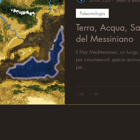
26 nov 2023
Tempo di lettur
Paleontologia
Terra, Acqua, Sale
del Messiniano
Il Mar Mediterraneo: un luogo
per innumerevoli specie anima
per...