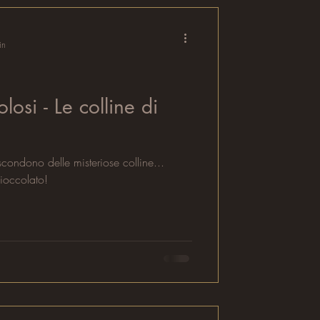
in
losi - Le colline di
ascondono delle misteriose colline...
cioccolato!