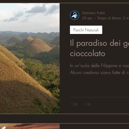
Damiano Furlan
29 apr
Tempo di lettura: 5 m
Parchi Naturali
Il paradiso dei go
cioccolato
In un'isola delle Filippine si n
Alcuni credono siano fatte di 