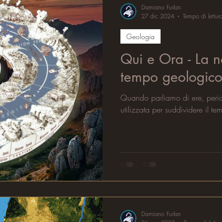
Damiano Furlan
27 dic 2024
Tempo di lettur
Geologia
Qui e Ora - La n
tempo geologic
Quando parliamo di ere, period
utilizzata per suddividere il t
Damiano Furlan