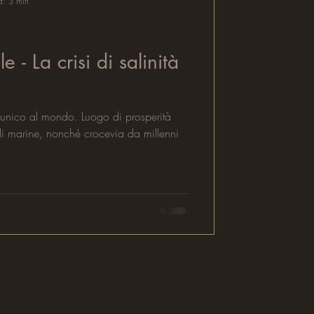
a: 3 min
 - La crisi di salinità
 unico al mondo. Luogo di prosperità
li marine, nonché crocevia da millenni