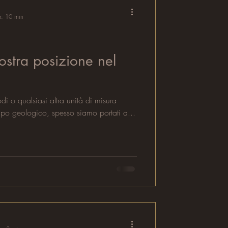
a: 10 min
ostra posizione nel
o
i o qualsiasi altra unità di misura
empo geologico, spesso siamo portati a...