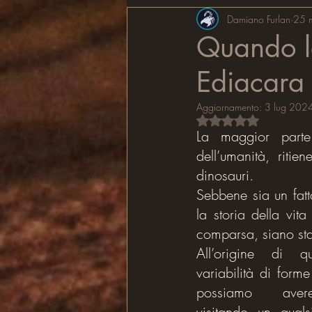
Fenomeni naturali
Damiano Furlan
Ambien
25 
Quando la
Ediacara
Aggiornamento:
3 lug 202
Valutazione NaN stel
La maggior parte
dell’umanità, ritie
dinosauri.
Sebbene sia un fatt
la storia della vit
comparsa, siano stat
All’origine di q
variabilità di forme 
possiamo aver
visitando un quals