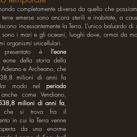
mondo completamente diverso da quello che possiamo
 terre emerse sono ancora sterili e inabitate, a causa
iscono incessantemente la Terra. L’unico baluardo di s
e, sono i mari e gli oceani, luoghi dove, ormai da mol
i organismi unicellulari.
 presentato è 
l’eone 
 eone della storia della 
a Adeano e Archeano, che 
,8 milioni di anni fa 
colar modo nel 
periodo 
 anche come Vendiano, 
38,8 milioni di anni fa
, 
 che si trova fra il 
to in cui la Terra venne 
coperta da una enorme 