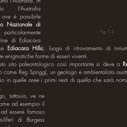
o l’Australia, in 
 l’Australia 
ove è possibile 
co Nazionale di 
, particolarmente 
Fig. 1.3
ine di Ediacara 
se 
Ediacara Hills
), luogo di ritrovamento di innum
e enigmatiche forme di esseri viventi.
sto sito paleontologico così importante si deve a 
R
to come Reg Sprigg), un geologo e ambientalista austr
o in quelle aree i primi resti di quella che sarà nomi
.
o, tuttavia, ve ne 
come ad esempio il 
 ad essere famoso 
iliferi di Burgess 