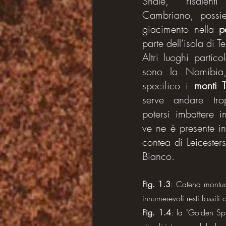
Shale, risalent
Cambriano, possie
giacimento nella 
p
parte dell’isola di T
Altri luoghi partico
sono la Namibia, 
specifico i 
monti T
serve andare tro
potersi imbattere in
ve ne è presente in
contea di Leicester
Bianco.
Fig. 1.3
: Catena montuos
innumerevoli resti fossili 
Fig. 1.4
: la "Golden Spi