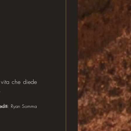
vita che diede 
.
editi
: Ryan Somma 