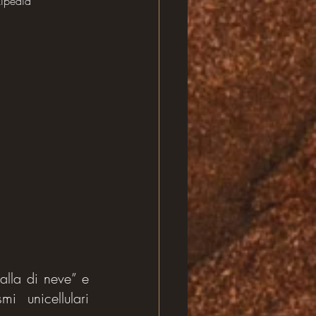
ipedia
dalla fine dell’evento glaciale estremo che prende il nome di “Terra a palla di neve” e 
i unicellulari 