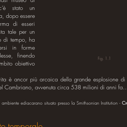
c’è stato un 
ta, dopo essere 
rma di esseri 
sta tale per un 
o di tempo, ha 
ersi in forme 
sse, finendo 
Fig. 1.1
bito obiettivo 
ita è ancor più arcaica della grande esplosione di 
el Cambriano, avvenuta circa 538 milioni di anni fa..
ambiente ediacarano situato presso la Smithsonian Institution - 
Cr
o temporale