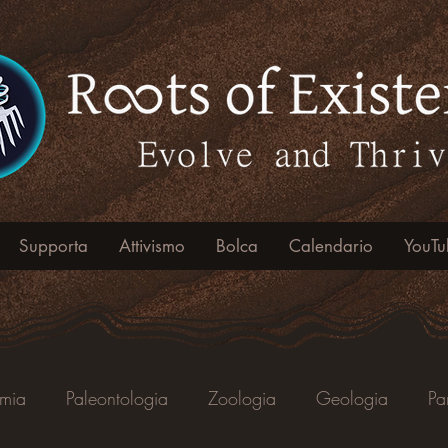
Supporta
Attivismo
Bolca
Calendario
YouTu
omia
Paleontologia
Zoologia
Geologia
Pa