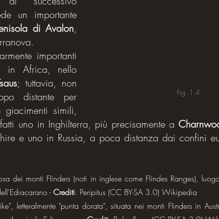
i al successivo 
de un importante 
enisola di Avalon
, 
erranova.
larmente importanti 
in Africa, nello 
saus
; tuttavia, non 
Fig. 1.4
ppo distante per 
 giacimenti simili, 
fatti uno in Inghilterra, più precisamente a 
Charnwoo
shire e uno in Russia, a poca distanza dai confini eu
a dei monti Flinders (noti in inglese come Flindes Ranges), luogo 
dell'Ediacarano -
 Crediti
: Peripitus (CC BY-SA 3.0) Wikipedia
ke", letteralmente "punta dorata", situata nei monti Flinders in Austr