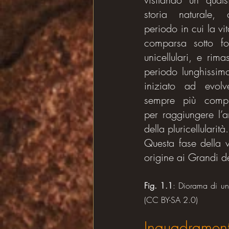
storia naturale, 
periodo in cui la vi
comparsa sotto fo
unicellulari, e rima
periodo lunghissim
iniziato ad evolv
sempre più comple
per raggiungere l’am
della pluricellularità.
Questa fase della v
origine ai Grandi d
Fig. 1.1
: Diorama di un 
(CC BY-SA 2.0)
Inquadrament