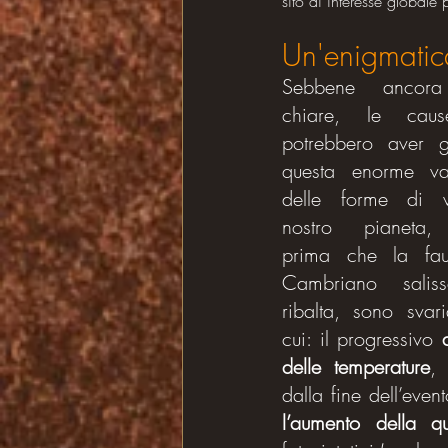
sito di interesse globale 
Un'enigmatica
Sebbene ancora
chiare, le caus
potrebbero aver ge
questa enorme vari
delle forme di vi
nostro pianeta,
prima che la fau
Cambriano saliss
ribalta, sono svaria
cui: il progressivo 
delle temperature
, 
l’aumento della q