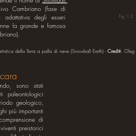
ende il nome di 
Snowball 
sivo Cambriano (fase di 
Fig. 1.2
adattativa degli esseri 
venne la grande e famosa 
briano). 
rtistica della Terra a palla di neve (Snowball Earth) - 
Crediti
: Oleg
acara
do, sono stati 
ti paleontologici 
riodo geologico, 
ghi più importanti 
omprensione di 
viventi preistorici 