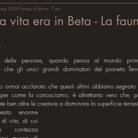
te
mag 2024
Microbiologia
Tempo di lettura: 7 min
 vita era in Beta - La fau
4
le su 5.
 delle persone, quando pensa al mondo prima 
ne che gli unici grandi dominatori del pianeta Terra
o ormai acclarato che questi ultimi abbiano segnato
a per come la conosciamo, è altrettanto vero che, pr
e ben altre le creature a dominare la superficie terrest
uesta enorme 
di vita, di cui 
e contezza 
iasi museo di 