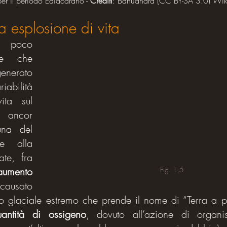
per il periodo Ediacarano - 
Crediti
: Bahudhara (CC BY-SA 3.0) Wik
 esplosione di vita
 poco 
e che 
nerato 
abilità 
ta sul 
 ancor 
na del 
e alla 
te, fra 
Fig. 1.5
aumento 
causato 
uantità di ossigeno
, dovuto all’azione di organism