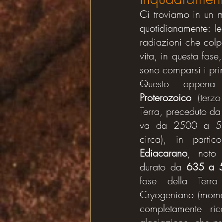
Ci troviamo in un 
quotidianamente: le
radiazioni che colp
vita, in questa fas
sono comparsi i prim
Questo appena
Proterozoico
 (terzo
Terra, preceduto d
va da 2500 a 538
circa), in parti
Ediacarano
, noto
durato da 
635 a 5
fase della Terra
Cryogeniano (momen
completamente ri