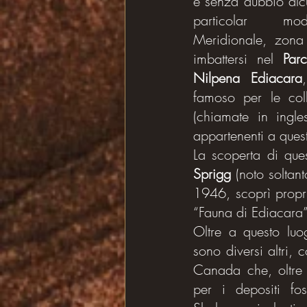
è senza dubbio alcun
particolar modo
Meridionale, zona 
imbattersi nel 
Par
Nilpena Ediacara
famoso per le coll
(chiamate in ingle
appartenenti a quest
La scoperta di que
Sprigg
 (noto soltan
1946, scoprì propri
“Fauna di Ediacara”
Oltre a questo luog
sono diversi altri, 
Canada che, oltre
per i depositi foss