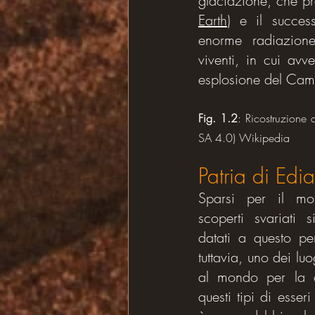
glaciazione, che pr
Earth
) e il succes
enorme radiazione 
viventi, in cui av
esplosione del Cam
Fig. 1.2
: Ricostruzione a
SA 4.0) Wikipedia
Patria di Edi
Sparsi per il mon
scoperti svariati si
datati a questo pe
tuttavia, uno dei luo
al mondo per la c
questi tipi di esseri 