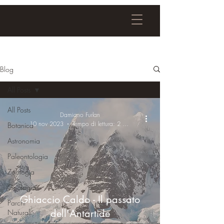
Blog
All Posts
All Posts
Damiano Furlan
10 nov 2023
Tempo di lettura: 2 min
Botanica
Astronomia
Paleontologia
Zoologia
Geologia
Ghiaccio Caldo - Il passato
Parchi
dell'Antartide
Naturali