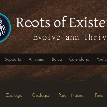
Supporta
Attivismo
Bolca
Calendario
YouT
Zoologia
Geologia
Parchi Naturali
Fenome