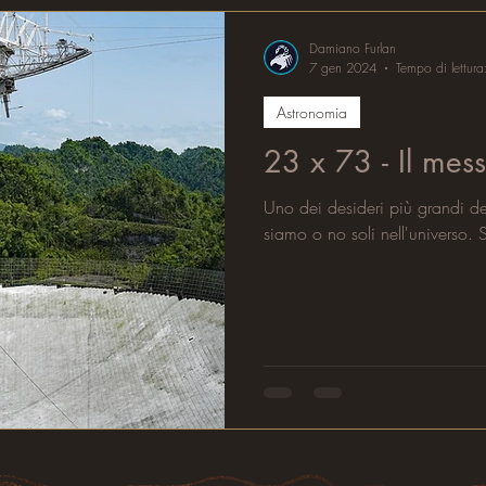
Damiano Furlan
7 gen 2024
Tempo di lettura
Astronomia
23 x 73 - Il mes
Uno dei desideri più grandi de
siamo o no soli nell'universo