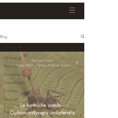
Blog
All Posts
All Posts
Damiano Furlan
4 mag 2024
Tempo di lettura: 4 min
Botanica
Astronomia
Paleontologia
Zoologia
Geologia
Le formiche zombi -
Parchi
Ophiocordyceps unilateralis
Naturali