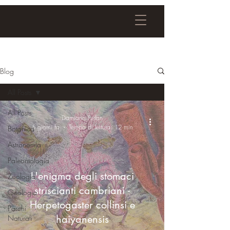
Blog
All Posts
All Posts
Damiano Furlan
5 giorni fa
Tempo di lettura: 12 min
Botanica
Astronomia
Paleontologia
L'enigma degli stomaci
Zoologia
striscianti cambriani -
Geologia
Herpetogaster collinsi e
Parchi
haiyanensis
Naturali