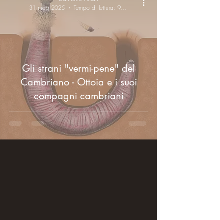
31 mag 2025
Tempo di lettura: 9 min
Gli strani "vermi-pene" del
Cambriano - Ottoia e i suoi
compagni cambriani