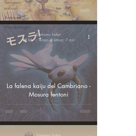
Fenomeni
naturali
Ambiente
Microbiologia
Damiano Furlan
28 feb
Tempo di lettura: 7 min
La falena kaiju del Cambriano -
Mosura fentoni
Damiano Furlan