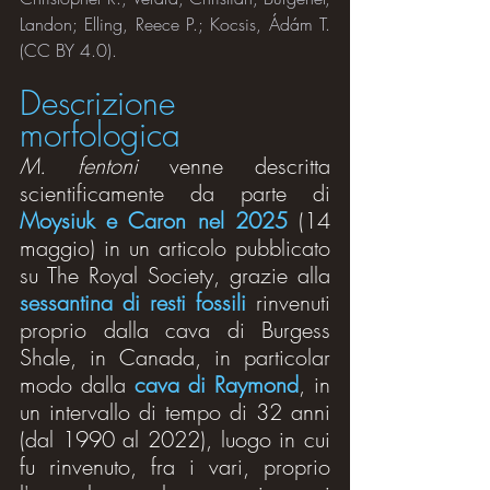
Landon; Elling, Reece P.; Kocsis, Ádám T. 
(CC BY 4.0).
Descrizione 
morfologica
M. fentoni
 venne descritta 
scientificamente da parte di 
Moysiuk e Caron nel 2025
 (14 
maggio) in un articolo pubblicato 
su The Royal Society, grazie alla 
sessantina di resti fossili
 rinvenuti 
proprio dalla cava di Burgess 
Shale, in Canada, in particolar 
modo dalla 
cava di Raymond
, in 
un intervallo di tempo di 32 anni 
(dal 1990 al 2022), luogo in cui 
fu rinvenuto, fra i vari, proprio 