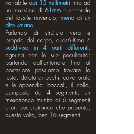
variabile 
dai 15 millimetri
 fino ad 
un massimo di 
61mm
 a seconda 
del fossile rinvenuto, 
meno di un 
dito umano
.
Parlando di struttura vera e 
propria del corpo, quest'ultima è 
suddivisa in 4 parti differenti
, 
ognuna con le sue peculiarità: 
partendo dall'anteriore fino al 
posteriore possiamo trovare la 
testa, dotata di occhi, cavo orale 
e le appendici boccali, il collo, 
composto da 4 segmenti, un 
mesotronco munito di 6 segmenti 
e un posterotronco che presenta, 
questa volta, ben 16 segmenti.