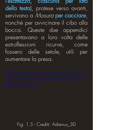
l'esattezza, ciascuna per lato 
della testa
), protese verso avanti, 
servivano a 
Mosura
per cacciare
, 
nonché per avvicinare il cibo alla 
bocca. Queste due appendici 
presentavano a loro volta delle 
estroflessioni ricurve, come 
fossero delle setole, utili per 
aumentare la presa.
https://video.wixstatic.com/video/c23dec_a1
3527f796914a6ea6cdde8c1827a8d1/10
80p/mp4/file.mp4
Fig. 1.5 - Crediti: Adrenus_3D