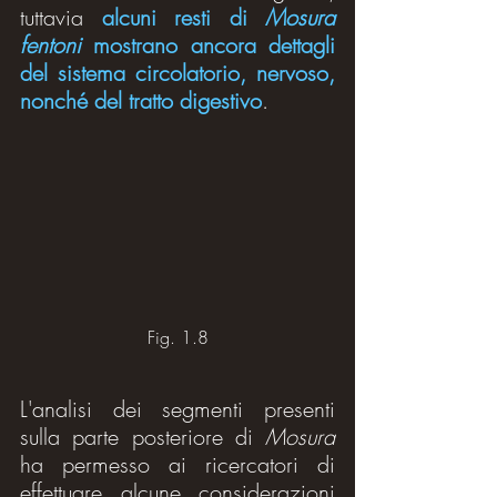
tuttavia 
alcuni resti di 
Mosura 
fentoni
 mostrano ancora dettagli 
del sistema circolatorio, nervoso, 
nonché del tratto digestivo
.
Fig. 1.8
L'analisi dei segmenti presenti 
sulla parte posteriore di 
Mosura
ha permesso ai ricercatori di 
effettuare alcune considerazioni 