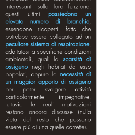
interessanti sulla loro funzione: 
questi ultimi 
possiedono un 
elevato numero di branchie
, 
essendone ricoperti, fatto che 
potrebbe essere collegato ad un 
peculiare sistema di respirazione
, 
adattatosi a specifiche condizioni 
ambientali, quali la 
scarsità di 
ossigeno
 negli habitat da esso 
popolati, oppure la 
necessità di 
un maggior apporto di ossigeno
per poter svolgere attività 
particolarmente impegnative, 
tuttavia le reali motivazioni 
restano ancora discusse (nulla 
vieta del resto che possano 
essere più di una quelle corrette).