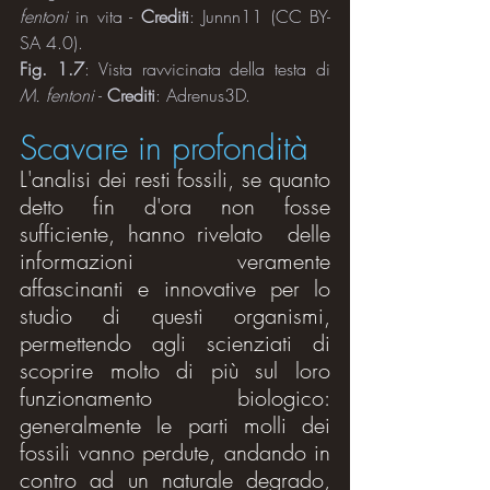
fentoni
 in vita - 
Crediti
: Junnn11 (CC BY-
SA 4.0).
Fig. 1.7
: Vista ravvicinata della testa di 
M. fentoni
 - 
Crediti
: Adrenus3D.
Scavare in profondità
L'analisi dei resti fossili, se quanto 
detto fin d'ora non fosse 
sufficiente, hanno rivelato  delle 
informazioni veramente 
affascinanti e innovative per lo 
studio di questi organismi, 
permettendo agli scienziati di 
scoprire molto di più sul loro 
funzionamento biologico: 
generalmente le parti molli dei 
fossili vanno perdute, andando in 
contro ad un naturale degrado, 