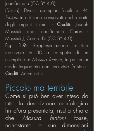
Jean-Bernard (CC BY 4.0);
(Destra): Diversi esemplari fossili di 
M. 
fentoni
 in cui sono conservati anche parte 
degli organi interni - 
Crediti
: Joseph 
Moysiuk and Jean-Bernard Caron - 
Moysiuk J, Caron J-B. (CC BY 4.0).
Fig. 1.9
: Rappresentazione artistica 
realizzata in 3D a computer di un 
esemplare di 
Mosura fentoni
, in particolar 
modo inquadrato con una vista frontale - 
Crediti
: Adrenus3D.
Piccolo ma terribile
Come si può ben aver inteso da 
tutta la descrizione morfologica 
fin d'ora presentata, risulta chiaro 
che 
Mosura fentoni
 fosse, 
nonostante le sue dimensioni 