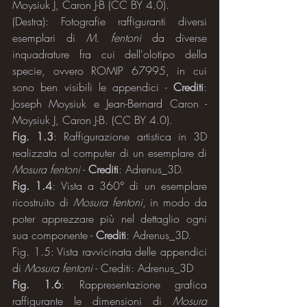
Moysiuk J, Caron J-B (CC BY 4.0).
(Destra): Fotografie raffiguranti diversi 
esemplari di 
M. fentoni
 da diverse 
inquadrature fra cui dell'olotipo della 
specie, ovvero ROMIP 67995, in cui 
sono ben visibili le appendici - 
Crediti
: 
Joseph Moysiuk e Jean-Bernard Caron - 
Moysiuk J, Caron J-B. (CC BY 4.0).
Fig. 1.3
: Raffigurazione artistica in 3D 
realizzata al computer di un esemplare di 
Mosura fentoni
 - 
Crediti
: Adrenus_3D.
Fig. 1.4
: Vista a 360° di un esemplare 
ricostruito di 
Mosura fentoni
, in modo da 
poter apprezzare più nel dettaglio ogni 
sua componente - 
Crediti
: Adrenus_3D.
Fig. 1.5: Vista ravvicinata delle appendici 
di 
Mosura fentoni
 - Crediti: Adrenus_3D
Fig. 1.6
: Rappresentazione grafica 
raffigurante le dimensioni di 
Mosura 