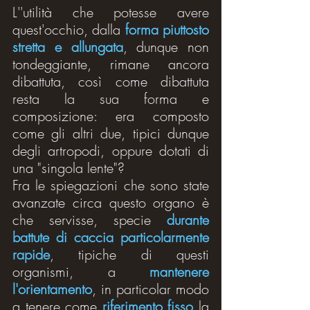
L''utilità che potesse avere 
quest'occhio, dalla 
forma piuttosto 
stretta e allungata
, dunque non 
tondeggiante, rimane ancora 
dibattuta, così come dibattuta 
resta la sua forma e 
composizione: era composto 
come gli altri due, tipici dunque 
degli artropodi, oppure dotati di 
una "singola lente"?
Fra le spiegazioni che sono state 
avanzate circa questo organo è 
che servisse, specie 
durante 
battute di caccia particolarmente 
rapide
, tipiche di questi 
organismi, a 
mantenere 
l'orientamento
, in particolar modo 
a tenere come 
riferimento fisso
 la 