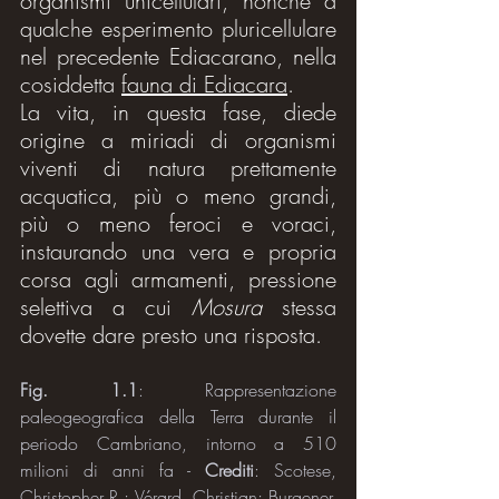
organismi unicellulari, nonché a 
qualche esperimento pluricellulare 
nel precedente Ediacarano, nella 
cosiddetta 
fauna di Ediacara
.
La vita, in questa fase, diede 
origine a miriadi di organismi 
viventi di natura prettamente 
acquatica, più o meno grandi, 
più o meno feroci e voraci, 
instaurando una vera e propria 
corsa agli armamenti, pressione 
selettiva a cui 
Mosura
 stessa 
dovette dare presto una risposta.
Fig. 1.1
: Rappresentazione 
paleogeografica della Terra durante il 
periodo Cambriano, intorno a 510 
milioni di anni fa - 
Crediti
: Scotese, 
Christopher R.; Vérard, Christian; Burgener, 