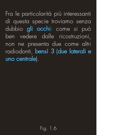
Fra le particolarità più interessanti 
di questa specie troviamo senza 
dubbio 
gli occhi
: come si può 
ben vedere dalle ricostruzioni, 
non ne presenta due come altri 
radiodonti, 
bensì 3
 (
due laterali e 
uno centrale
).
Fig. 1.6