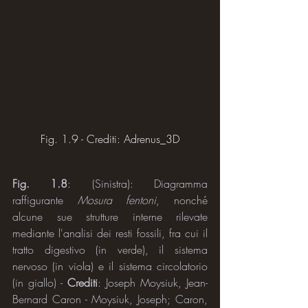
Fig. 1.9 - Crediti: Adrenus_3D
Fig. 1.8
: (Sinistra): Diagramma 
raffigurante 
Mosura fentoni
, nonché 
alcune sue strutture interne rilevate 
mediante l'analisi dei resti fossili, fra cui il 
tratto digestivo (in verde), il sistema 
nervoso (in viola) e il sistema circolatorio 
(in giallo) - 
Crediti
: Joseph Moysiuk, Jean-
Bernard Caron - Moysiuk, Joseph; Caron, 