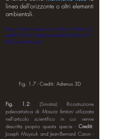
linea dell'orizzonte o altri elementi 
ambientali.
https://video.wixstatic.com/video/c23dec_c3
eafd95575c47abb66ae3a48926b964/10
80p/mp4/file.mp4
Fig. 1.7 - Crediti: Adrenus 3D
Fig. 1.2
: (Sinistra): Ricostruzione 
paleoartistica di 
Mosura fentoni
 utilizzata 
nell'articolo scientifico in cui venne 
descritta proprio questa specie - 
Crediti
: 
Joseph Moysiuk and Jean-Bernard Caron - 