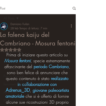
Post
All Posts
Damiano Furlan
All Posts
28 feb
Tempo di lettura: 7 min
La falena kaiju del
Botanica
Cambriano - Mosura fentoni
Astronomia
Valutazione NaN stelle su 5.
Paleontologia
Prima di iniziare questo articolo su 
Zoologia
Mosura fentoni
, specie estremamente 
affascinante del 
periodo Cambriano
, 
Geologia
sono ben felice di annunciare che 
Parchi Naturali
questo contenuto è stato 
realizzato 
in collaborazione con 
Fenomeni naturali
Adrenus_3D
, 
giovane paleoartista 
Ambiente
amatoriale
 che si è offerto di fornire 
Microbiologia
alcune sue ricostruzioni 3D proprio 