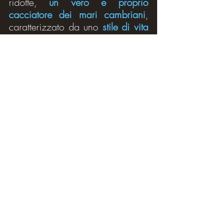
ridotte, 
un vero e proprio 
cacciatore dei mari cambriani
, 
caratterizzato da uno 
stile di vita 
nectonico
, dunque capace di 
nuotare attivamente
.
Fig. 1.10
In termini di dieta, secondo 
quanto affermato dai ricercatori 
nell'articolo che descrive 
Mosura
, 
quest'ultima sarebbe stata senza 
ombra di dubbio 
carnivora
, 