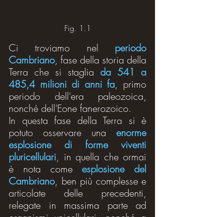
Fig. 1.1
Ci troviamo nel 
periodo 
Cambriano
, fase della storia della 
Terra che si staglia 
da 541 a 
485,4 milioni di anni fa
, primo 
periodo dell'era paleozoica, 
nonché dell'Eone fanerozoico.
In questa fase della Terra si è 
potuto osservare una 
enorme 
esplosione di forme viventi 
pluricellulari
, in quella che ormai 
è nota come 
esplosione del 
Cambriano
, ben più complesse e 
articolate delle precedenti, 
relegate in massima parte ad 