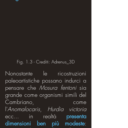
Fig. 1.3 - Crediti: Adrenus_3D
Nonostante le ricostruzioni 
paleoartistiche possano indurci a 
pensare che 
Mosura fentoni
 sia 
grande come organismi simili del 
Cambriano, come 
l'
Anomalocaris
, 
Hurdia victoria
ecc... in realtà 
presenta 
dimensioni ben più modeste
: 