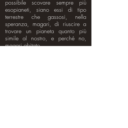
possibile scovare sempre più 
esopianeti, siano essi di tipo 
terrestre che gassosi, nella 
speranza, magari, di riuscire a 
trovare un pianeta quanto più 
simile al nostro, e perché no, 
magari abitato...
Fonti:
NASA
Wikipedia
Galileo
Astronomia