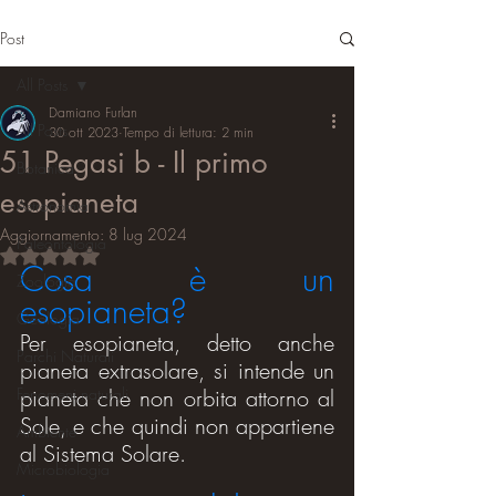
Post
All Posts
Damiano Furlan
All Posts
30 ott 2023
Tempo di lettura: 2 min
51 Pegasi b - Il primo
Botanica
esopianeta
Astronomia
Aggiornamento:
8 lug 2024
Paleontologia
Valutazione NaN stelle su 5.
Cosa è un 
Zoologia
esopianeta?
Geologia
Per esopianeta, detto anche 
Parchi Naturali
pianeta extrasolare, si intende un 
Fenomeni naturali
pianeta che non orbita attorno al 
Sole, e che quindi non appartiene 
Ambiente
al Sistema Solare.
Microbiologia