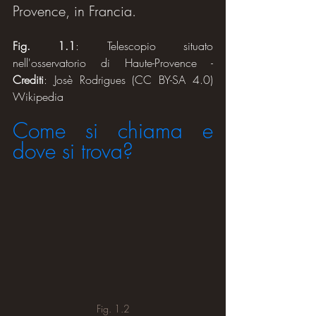
Provence, in Francia.
Fig. 1.1
: Telescopio situato 
nell'osservatorio di Haute-Provence - 
Crediti
: Josè Rodrigues (CC BY-SA 4.0) 
Wikipedia
Come si chiama e 
dove si trova?
Fig. 1.2